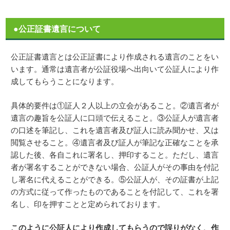
●公正証書遺言について
公正証書遺言とは公正証書により作成される遺言のことをい
います。通常は遺言者が公証役場へ出向いて公証人により作
成してもらうことになります。
具体的要件は①証人２人以上の立会があること。②遺言者が
遺言の趣旨を公証人に口頭で伝えること。③公証人が遺言者
の口述を筆記し、これを遺言者及び証人に読み聞かせ、又は
閲覧させること。④遺言者及び証人が筆記な正確なことを承
認した後、各自これに署名し、押印すること。ただし、遺言
者が署名することができない場合、公証人がその事由を付記
し署名に代えることができる。⑤公証人が、その証書が上記
の方式に従って作ったものであることを付記して、これを署
名し、印を押すことと定められております。
このように公証人により作成してもらうので誤りがなく、作