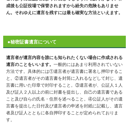
成後も公証役場で保管されますから紛失の危険もありませ
ん。それゆえに遺言を残すには最も確実な方法といえます。
●秘密証書遺言について
遺言者が遺言内容を誰にも知られたくない場合に作成される
遺言のことをいいます。
一般的にはあまり利用されていない
方法です。具体的には①遺言者が遺言書に署名し押印するこ
と。②遺言者がその遺言書を封筒に入れるなどして封じ、遺
言書に用いた印章で封印すること。③遺言者が、公証人１人
及び証人２人以上の前に封書を提出し、自己の遺言書である
こと及び自らの氏名・住所を述べること。④公証人がその遺
言書を提出した日付及び遺言者の申述を封紙に記載し、遺言
者及び証人とともに各自押印することが定められておりま
す。